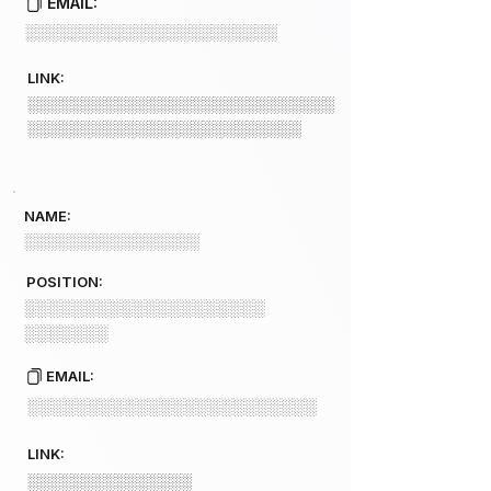
EMAIL:
░░░░░░░░░░░░░░░░░░░░░░░
LINK:
░░░░░░░░░░░░░░░░░░░░░░░░░░░░
░░░░░░░░░░░░░░░░░░░░░░░░░
NAME:
░░░░░░░░░░░░░░░░
POSITION:
░░░░░░░░░░░░░░░░░░░░
░░░░░░░
EMAIL:
░░░░░░░░░░░░░░░░░░░░░░░░
LINK:
░░░░░░░░░░░░░░░