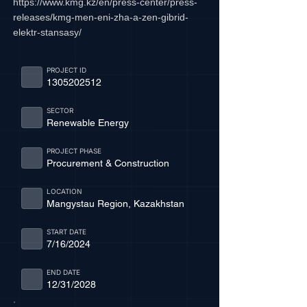
https://www.kmg.kz/en/press-center/press-
releases/kmg-men-eni-zha-a-zen-gibrid-
elektr-stansasy/
PROJECT ID
1305202512
SECTOR
Renewable Energy
PROJECT PHASE
Procurement & Construction
LOCATION
Mangystau Region, Kazakhstan
START DATE
7/16/2024
END DATE
12/31/2028