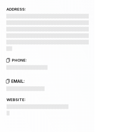
ADDRESS:
░░░░░░░░░░░░░░░░░░░░░░░░░░░░
░░░░░░░░░░░░░░░░░░░░░░░░░░░░
░░░░░░░░░░░░░░░░░░░░░░░░░░░░
░░░░░░░░░░░░░░░░░░░░░░░░░░░░
░░░░░░░░░░░░░░░░░░░░░░░░░░░░
░░
PHONE:
░░░░░░░░░░░░░░
EMAIL:
░░░░░░░░░░░░░
WEBSITE:
░░░░░░░░░░░░░░░░░░░░░
░