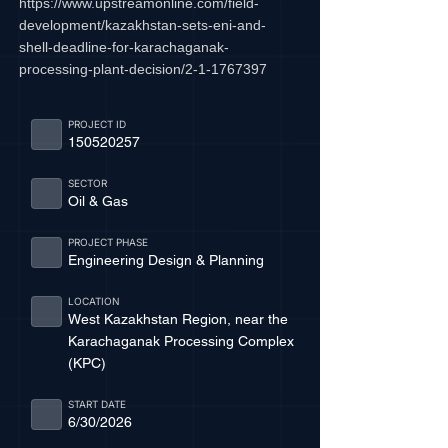
https://www.upstreamonline.com/field-
development/kazakhstan-sets-eni-and-
shell-deadline-for-karachaganak-
processing-plant-decision/2-1-1767397
PROJECT ID
150520257
SECTOR
Oil & Gas
PROJECT PHASE
Engineering Design & Planning
LOCATION
West Kazakhstan Region, near the
Karachaganak Processing Complex
(KPC)
START DATE
6/30/2026