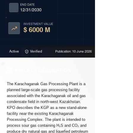
END DATE
12/31/2030
INVESTMENT VALUE
$ 6000 M
Active
Verified
Publication: 10 June 2026
PROJECT DESCRIPTION
The Karachaganak Gas Processing Plant is a
planned large-scale gas processing facility
associated with the Karachaganak oil and gas
condensate field in north-west Kazakhstan.
KPO describes the KGP as a new stand-alone
facility near the existing Karachaganak
Processing Complex. The plant is intended to
process sour gas containing H₂S and CO₂ and
produce dry natural gas and liquefied petroleum