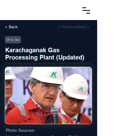
< Back
< Previous
Next >
Oil & Gas
Karachaganak Gas
Processing Plant (Updated)
Photo Sources: