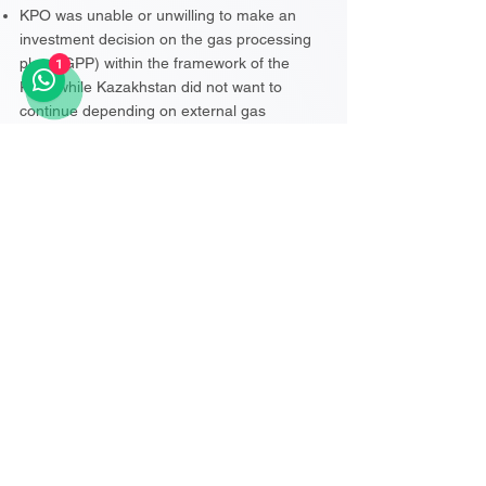
KPO was unable or unwilling to make an
investment decision on the gas processing
plant (GPP) within the framework of the
1
PSA, while Kazakhstan did not want to
continue depending on external gas
processing and waiting for decisions from
the consortium. The feedstock for the new
GPP will come almost entirely from the
Karachaganak field, but the structure of gas
supply is currently being reconfigured due
to a change in the project model.
Project Delays: Construction start dates
have been repeatedly postponed due to
ownership disputes, contract renegotiations,
and financing uncertainties.
Rising Costs: The project budget has grown
from initial estimates (~$3.2 billion) to nearly
$6 billion, complicating negotiations with
international partners.
Foreign Partner Concerns: Shell and Eni