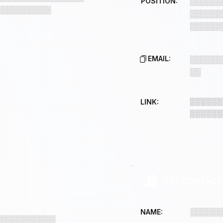
POSITION:
░░░░░░
░░░░░░░░░░
░░░░░░
░░░░░░
EMAIL:
░░░░░░
░░
░░░░░░
LINK:
░░░░░░
KEY CONTACT
░░░░░░
NAME:
░░░░░░░░░░░