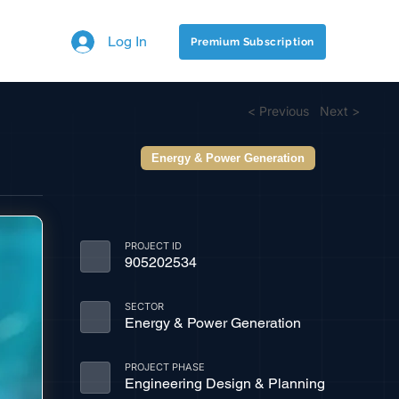
Log In
Premium Subscription
< Previous
Next >
Energy & Power Generation
PROJECT ID
905202534
SECTOR
Energy & Power Generation
PROJECT PHASE
Engineering Design & Planning