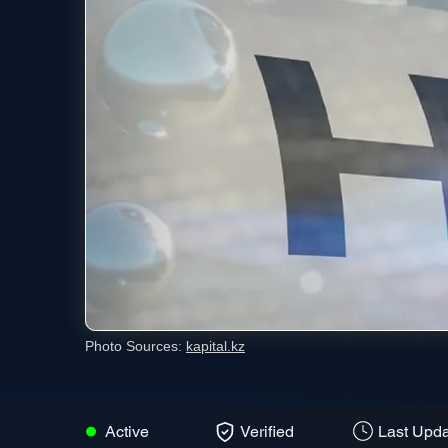
Photo Sources:
kapital.kz
Active
Verified
Last Upda