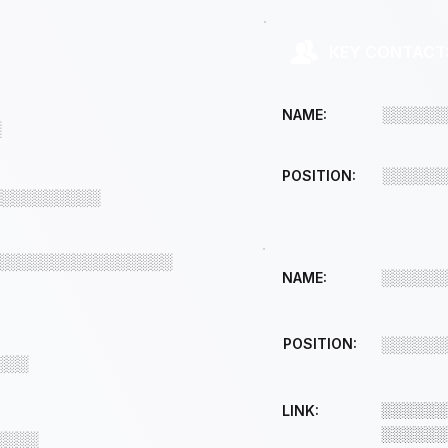
KEY CONTACT
░░░░░░
NAME:
░
░░░░░░
POSITION:
░░░░░░░░░░
░░░░░░░░░░░░░░░░
░░░░░░
NAME:
POSITION:
░░░░░░
░░░
░░░░░░
LINK:
░░░░░░
░░░░