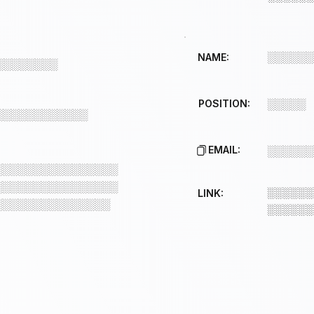
░░░░░░
NAME:
░░░░░░░░
POSITION:
░░░░░
░░░░░░░░░░░░
EMAIL:
░░░░░░
░░░░░░░░░░░░░░░░
░░░░░░░░░░░░░░░░
░░░░░░
LINK:
░░░░░░░░░░░░░░░
░░░░░░