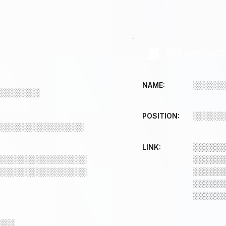
KEY CONTACT
░░░░░░
NAME:
░░░░░░░░
░░░░░░
POSITION:
░░░░░░░░░░░░░░░░
LINK:
░░░░░░
░░░░░░░░░░░░░░░░
░░░░░░
░░░░░░░░░░░░░░░░
░░░░░░
░░░░░░
░░░░░░
░░░