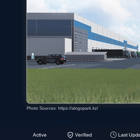
Photo Sources:
https://alogopark.kz/
Active
Verified
Last Upda