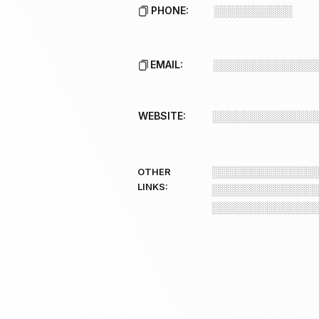
PHONE:
░░░░░░░░░░
EMAIL:
░░░░░░░░░░░░░
WEBSITE:
░░░░░░░░░░░░░
░░░░░░░░░░░░░
OTHER
LINKS:
░░░░░░░░░░░░░
░░░░░░░░░░░░░