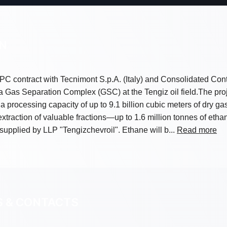
ON
contract with Tecnimont S.p.A. (Italy) and Consolidated Cont
 a Gas Separation Complex (GSC) at the Tengiz oil field.The pro
 a processing capacity of up to 9.1 billion cubic meters of dry gas 
xtraction of valuable fractions—up to 1.6 million tonnes of eth
upplied by LLP "Tengizchevroil". Ethane will b...
Read more
S & CONTACTS