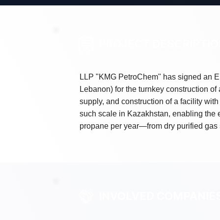
PROJECT DESCRIPTI
LLP "KMG PetroChem" has signed an EPC 
Lebanon) for the turnkey construction of
supply, and construction of a facility with
such scale in Kazakhstan, enabling the e
propane per year—from dry purified gas s
INVOLVED COMPANIE