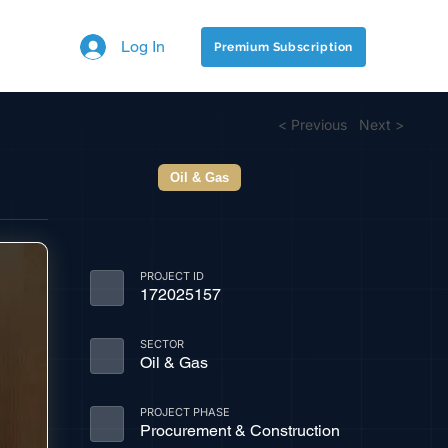
Log In
Premium Subscription
< Previous
Next >
Oil & Gas
PROJECT ID
172025157
SECTOR
Oil & Gas
PROJECT PHASE
Procurement & Construction