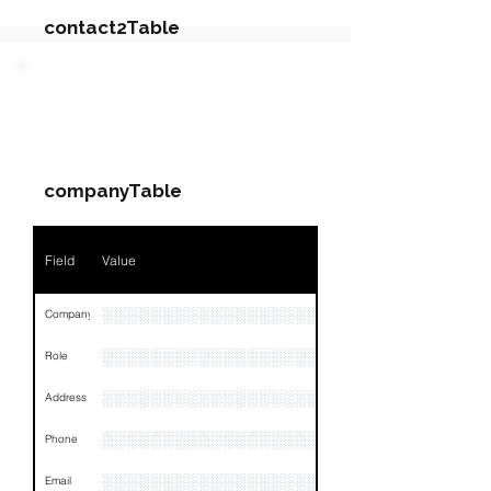
contact2Table
Field
Value
PARTY 2 - Involved
Companies & Contacts
Name
NA
companyTable
Position
NA
Phone
NA
Field
Value
Email
NA
░░░░░░░░░░░░░░░░░░░░░░░░░░░░░░░░
Company
Links
NA
░░░░░░░░░░░░░░░░░░░░░░░
Role
░░░░░░░░░░░░░░░░░░░░░░░░░░░░░░░░
Address
░░░░░░░░░░░░░░░░░░░░░░░░░░░░░░░░
Phone
░░░░░░░░░░░░░░░░░░░░░░░░░░░░░░░░
Email