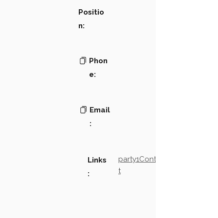
Positio
n:
Phon
e:
Email
:
party1Contact2LinkTex
Links
t
: