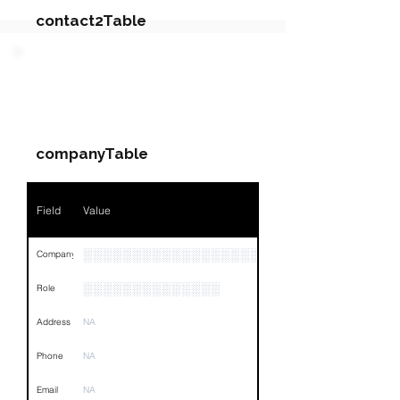
contact2Table
Field
Value
PARTY 3 - Involved
Companies & Contacts
Name
░░░░░░░░░░░░░░░
companyTable
░░░░░░░░░░░░░░░░░░░░░░░░░░░░░░░░░░░░░░░░
Position
Phone
░░░░░░░░░░░░░░░
Field
Value
Email
░░░░░░░░░░░░░░░░░░
░░░░░░░░░░░░░░░░░░░░░░░░░░
Company
░░░░░░░░░░░░░░░░░░░░░░░░░░░░░░░░░░░░░░░░
Links
░░░░░░░░░░░░░░
Role
Address
NA
Phone
NA
Email
NA