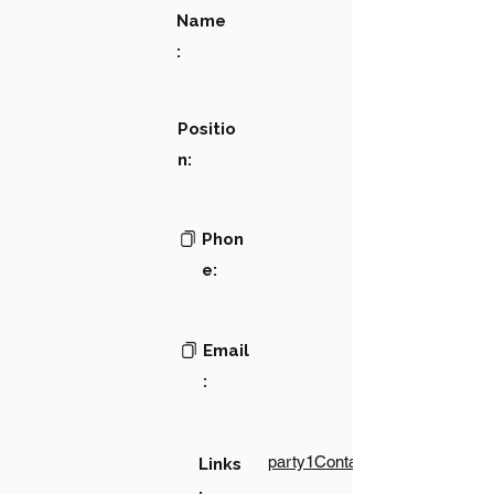
Name
:
Positio
n:
Phon
e:
Email
:
party1Contact1LinkText
Links