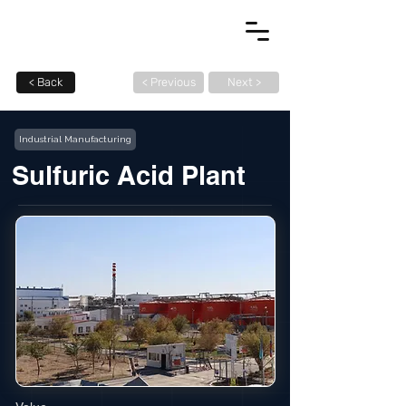
< Back
< Previous
Next >
Industrial Manufacturing
Sulfuric Acid Plant