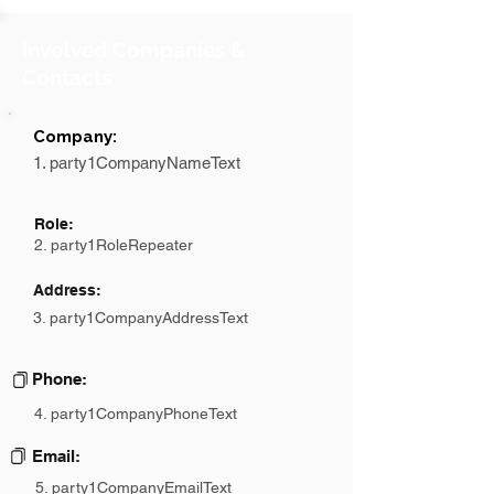
Involved Companies &
Contacts
Company:
1. party1CompanyNameText
Role:
2. party1RoleRepeater
Address:
3. party1CompanyAddressText
Phone:
4. party1CompanyPhoneText
Email:
5. party1CompanyEmailText