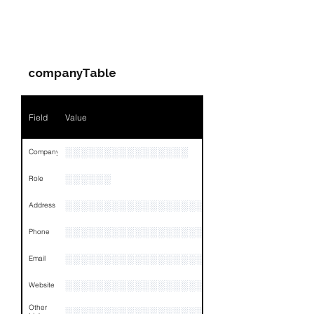
Field
Value
PARTY 2 - Involved
Companies & Contacts
Name
NA
companyTable
Position
NA
Phone
NA
Field
Value
Email
NA
░░░░░░░░░░░░░░░░
Company
Links
NA
░░░░░░
Role
░░░░░░░░░░░░░░░░░░░░░░░░░░░░░░░░
Address
░░░░░░░░░░░░░░░░░░░░░░░░░░░░░░░░
Phone
░░░░░░░░░░░░░░░░░░░░░░░░░░░░░░░░
Email
░░░░░░░░░░░░░░░░░░░░░░░░░░░
Website
Other
░░░░░░░░░░░░░░░░░░░░░░░░░░░░░░░░