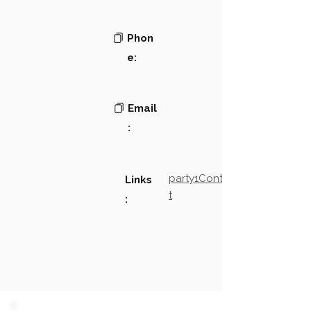
Phon
e:
Email
:
party1Contact2LinkTex
Links
t
: