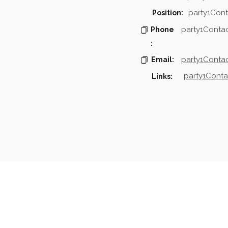
party1Cont
Position:
party1Conta
Phone
:
party1Contac
Email:
party1Conta
Links:
mpanies & Contacts