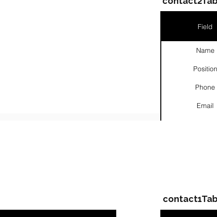
contact2Tab
Field
Name
Positio
Phone
Email
Links
ompanies & Contacts
contact1Tab