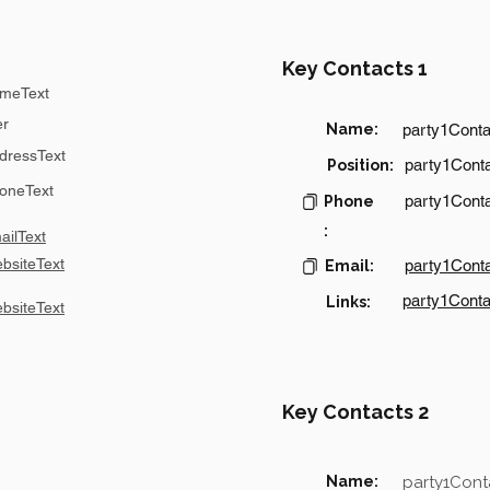
Key Contacts 1
meText
er
Name:
party1Cont
dressText
party1Conta
Position:
oneText
party1Cont
Phone
:
ilText
bsiteText
party1Cont
Email:
party1Conta
Links:
bsiteText
Key Contacts 2
Name:
party1Con