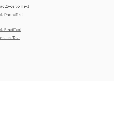
act2PositionText
ct2PhoneText
t2EmailText
ct2LinkText