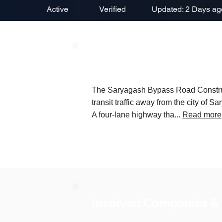
Active
Verified
Updated: 2 Days ag
Project Description
The Saryagash Bypass Road Construct
transit traffic away from the city of
A four-lane highway tha...
Read more
Involved Companies &