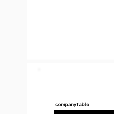
PARTY 2 - Involved C
companyTable