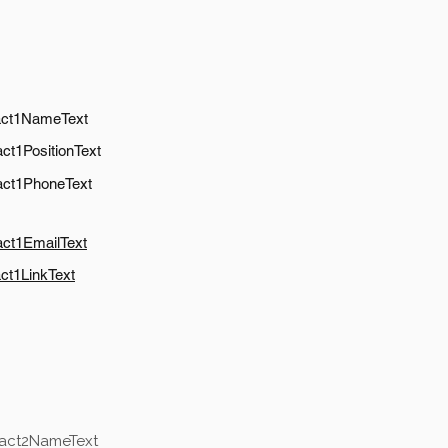
act1NameText
ct1PositionText
act1PhoneText
act1EmailText
ct1LinkText
tact2NameText