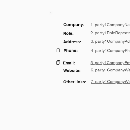
Company:
1. party1CompanyNa
2. party1RoleRepeat
Role:
3. party1CompanyAd
Address:
Phone:
4. party1CompanyPh
5. party1CompanyEma
Email:
6. party1CompanyWe
Website:
7. party1CompanyWe
Other links: