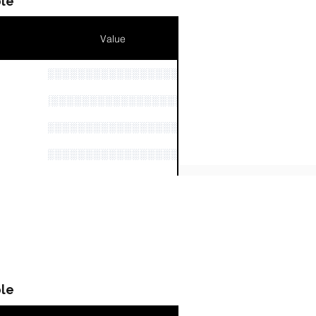
le
Value
░░░░░░░░░░░░░░░░░░░░░░░
░░░░░░░░░░░░░░░░░░░░░░░░░░░░░░░░░░░░░░░░░
n
░░░░░░░░░░░░░░░░░░░░░░░░░░░
░░░░░░░░░░░░░░░░░░░░░
░░░░░░░░░░░░░░░░░░░░░░░░░░░░░░░░░░░░░░░░
le