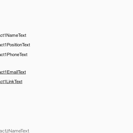
act1NameText
ct1PositionText
act1PhoneText
act1EmailText
ct1LinkText
tact2NameText