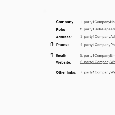
Company:
1. party1CompanyNa
2. party1RoleRepeat
Role:
3. party1CompanyAd
Address:
Phone:
4. party1CompanyPh
5. party1CompanyEma
Email:
6. party1CompanyWe
Website:
7. party1CompanyWe
Other links: