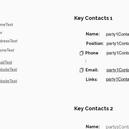
Key Contacts 1
meText
er
Name:
party1Cont
dressText
party1Conta
Position:
oneText
party1Cont
Phone
:
ilText
bsiteText
party1Cont
Email:
party1Conta
Links:
bsiteText
Key Contacts 2
Name:
party1Con