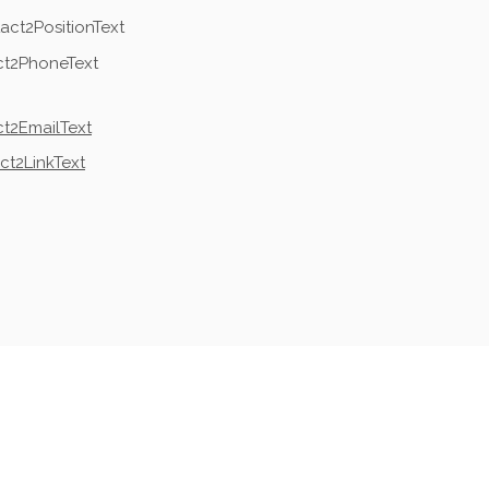
act2PositionText
ct2PhoneText
t2EmailText
ct2LinkText