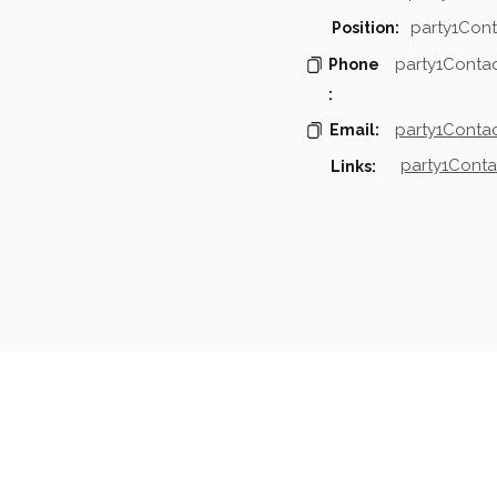
party1Cont
Position:
party1Conta
Phone
:
party1Contac
Email:
party1Conta
Links:
mpanies & Contacts