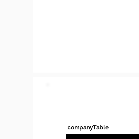
PARTY 2 - Involved C
companyTable