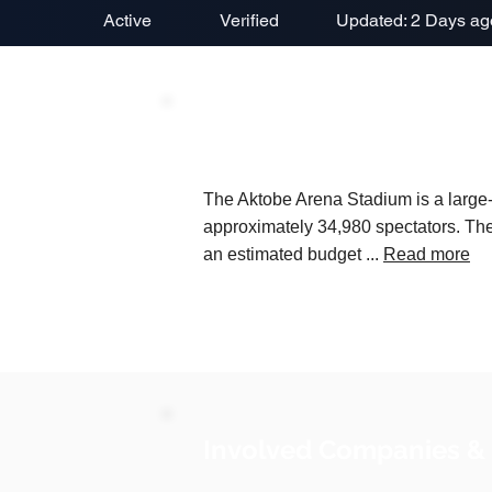
Active
Verified
Updated: 2 Days ag
Project Description
The Aktobe Arena Stadium is a large-s
approximately 34,980 spectators. The
an estimated budget ...
Read more
Involved Companies &