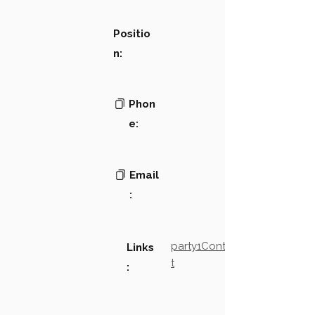
Positio
n:
Phon
e:
Email
:
party1Contact2LinkTex
Links
t
: