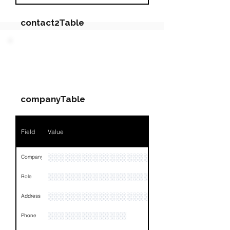
contact2Table
Field
Value
PARTY 4 - Involved
Companies & Contacts
Name
NA
companyTable
Position
NA
Phone
NA
Field
Value
Email
NA
░░░░░░░░░░░░░░░░░░░░░░░░░░░░░░░
Company
Links
NA
░░░░░░░░░░░░░░░░░░░
Role
░░░░░░░░░░░░░░░░░░░░░░░░░░░░░░░░
Address
░░░░░░░░░░░░░░
Phone