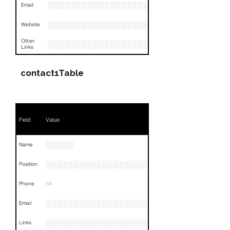
░░░░░░░░░░░░░░░░░░░░░░░░░░░
Email
░░░░░░░░░░░░░░░░░░░░░░░░░░░░░░░░
Website
Other
░░░░░░░░░░░░░░░░░░░░░░░░░░░░░░░░
Links
contact1Table
Field
Value
░░░░░
Name
░░░░░░░░░░░░░░░░░░░░░░░░░
Position
Phone
NA
░░░░░░░░░░░░░░░░░░░░░░░░░░
Email
░░░░░░░░░░░░░░░░░░░░░░░░░░░░░░░░
Links