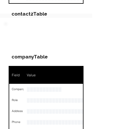
contact2Table
Field
Value
PARTY 2 - Involved
Companies & Contacts
Name
NA
companyTable
Position
NA
Phone
NA
Field
Value
Email
NA
░░░░░░░░░░░
Company
Links
NA
░░░░░░░░░░░░░░░░░░░░░░░
Role
░░░░░░░░░░░░░░░░░░░░░░░░░░░░░░░░
Address
░░░░░░░░░░░░░░░░░░░░░░░░░░░░░░░░
Phone