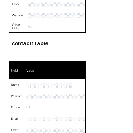
░░░░░░░░░░░░░░░░░░░░░░░░░░░░░░░░
Email
░░░░░░░░░░░░░░░░░░░░░░░░░░░░░░░░
Website
Other
NA
Links
contact1Table
Field
Value
░░░░░░░░░░░░░░
Name
░░░░░░░░░░░░░░░░░░░░░░░░░░░░░░░░
Position
Phone
NA
░░░░░░░░░░░░░░░░░░░░░░░░░░░░░░░░
Email
░░░░░░░░░░░░░░░░░░░░░░░░░░░░░░░░
Links