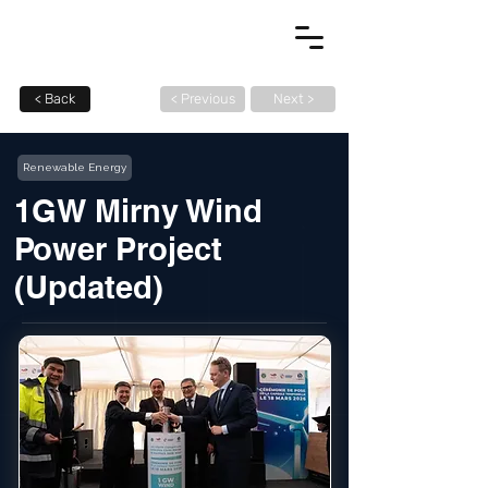
< Back
< Previous
Next >
Renewable Energy
1GW Mirny Wind
Power Project
(Updated)