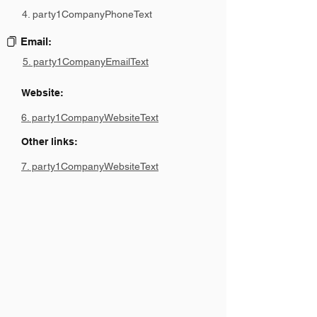
4. party1CompanyPhoneText
Email:
5. party1CompanyEmailText
Website:
6. party1CompanyWebsiteText
Other links:
7. party1CompanyWebsiteText