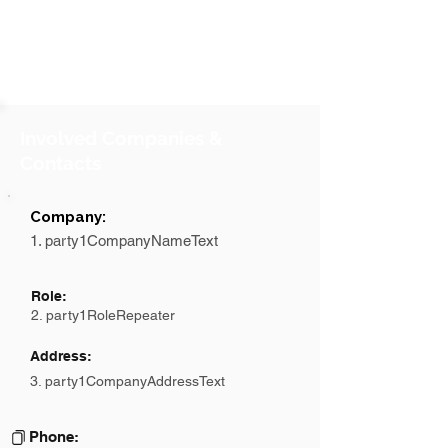
Involved Companies &
Contacts
Company:
1. party1CompanyNameText
Role:
2. party1RoleRepeater
Address:
3. party1CompanyAddressText
Phone: