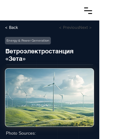
< Back
< Previous
Next >
Energy & Power Generation
Ветроэлектростанция
«Зета»
Photo Sources: