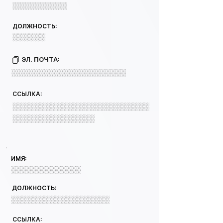
░░░░░░░░░░░
ДОЛЖНОСТЬ:
░░░░░░
ЭЛ. ПОЧТА:
░░░░░░░░░░░░░░░░░░░░░░░
ССЫЛКА:
░░░░░░░░░░░░░░░░░░░░░░░░░
░░░░░░░░░░░░░░░
ИМЯ:
░░░░░░░░░░░░░░
ДОЛЖНОСТЬ:
░░░░░░░░░░░░░░░░░░
ССЫЛКА: