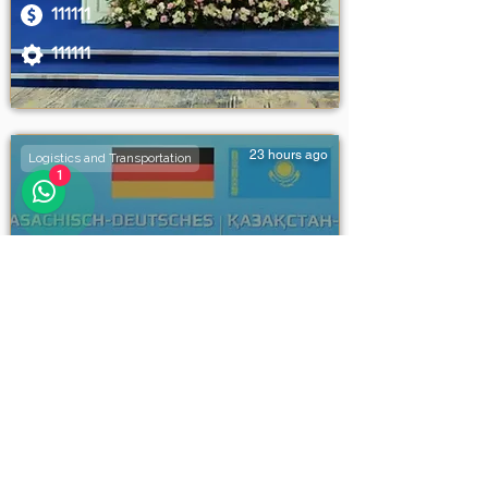
111111
111111
23 hours ago
Logistics and Transportation
1
Khorgos–Eastern Gate
International Cargo and Passenger
Total Investment
Airport
111111
111111