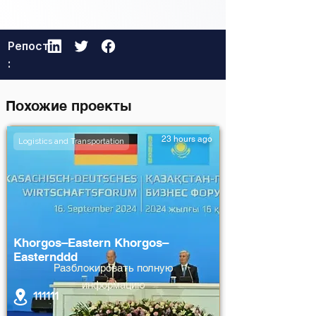
Репост
:
Похожие проекты
23 hours ago
Logistics and Transportation
Khorgos–Eastern Khorgos–
Easternddd
Разблокировать полную
информацию
111111