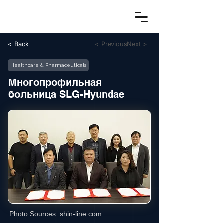
< Back
< Previous
Next >
Healthcare & Pharmaceuticals
Многопрофильная
больница SLG-Hyundae
Photo Sources:
shin-line.com