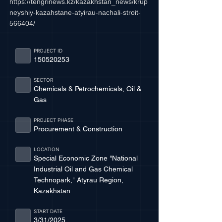
https://tengrinews.kz/kazakhstan_news/krup
neyshiy-kazahstane-atyirau-nachali-stroit-
566404/
PROJECT ID
150520253
SECTOR
Chemicals & Petrochemicals, Oil &
Gas
PROJECT PHASE
Procurement & Construction
LOCATION
Special Economic Zone "National
Industrial Oil and Gas Chemical
Technopark," Atyrau Region,
Kazakhstan
START DATE
3/31/2025