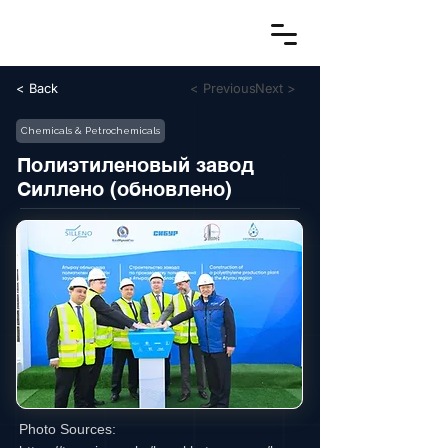
< Back
< Previous
Next >
Chemicals & Petrochemicals
Полиэтиленовый завод
Силлено (обновлено)
Photo Sources: