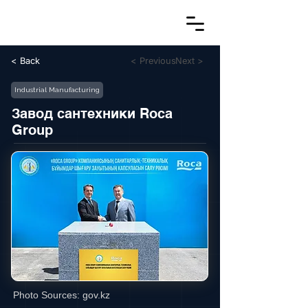
< Back
< Previous
Next >
Industrial Manufacturing
Завод сантехники Roca
Group
Photo Sources:
gov.kz