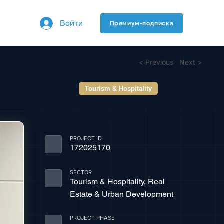
Войти
Премиум-подписка
< Previous
Next >
Tourism & Hospitality
PROJECT ID
172025170
SECTOR
Tourism & Hospitality, Real
Estate & Urban Development
PROJECT PHASE