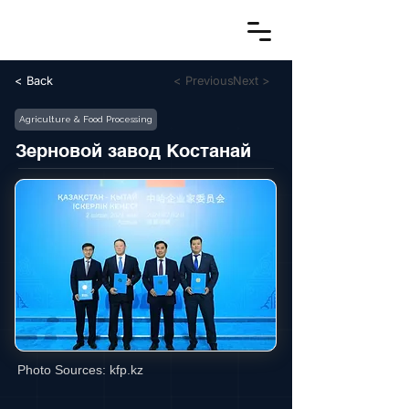
< Back
< Previous
Next >
Agriculture & Food Processing
Зерновой завод Костанай
Photo Sources:
kfp.kz