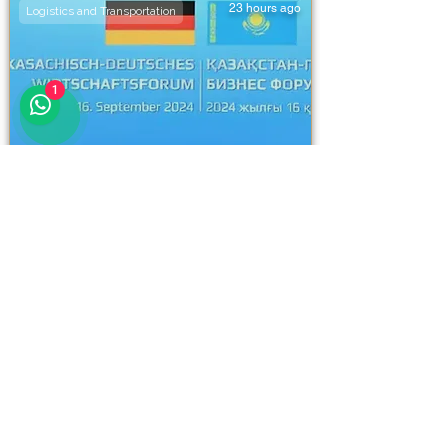
23 hours ago
Logistics and Transportation
1
Khorgos–Eastern Khorgos–
Easternddd
Разблокировать полную
информацию
111111
111111
111111
23 hours ago
Logistics and Transportation