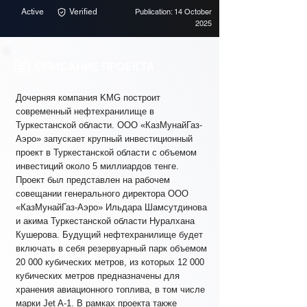
Active
Verified
Publication: 14 October
2025
ОПИСАНИЕ ПРОЕКТА
Дочерняя компания KMG построит
современный нефтехранилище в
Туркестанской области. ООО «КазМунайГаз-
Аэро» запускает крупный инвестиционный
проект в Туркестанской области с объемом
инвестиций около 5 миллиардов тенге.
Проект был представлен на рабочем
совещании генерального директора ООО
«КазМунайГаз-Аэро» Ильдара Шамсутдинова
и акима Туркестанской области Нуралхана
Кушерова. Будущий нефтехранилище будет
включать в себя резервуарный парк объемом
20 000 кубических метров, из которых 12 000
кубических метров предназначены для
хранения авиационного топлива, в том числе
марки Jet A-1. В рамках проекта также