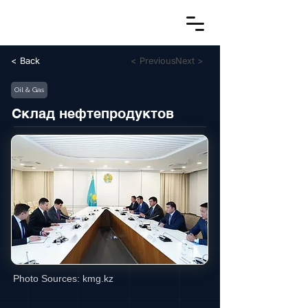
< Back
< Previous
Next >
Oil & Gas
Склад нефтепродуктов
Photo Sources:
kmg.kz