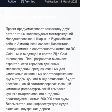
Active
Verified
Publication: 18 March 2026
ОПИСАНИЕ ПРОЕКТА
Проект предусматривает разработку двух
сателлитных золоторудных месторождений,
Новоднепровское и Шарык, в Бурабайском
районе Акмолинской области Казахстана,
находящимися в собственности компании RG
Gold, ныне входящей в состав Zijin Gold
International. План разработки включает
строительство карьеров для обоих
месторождений, предназначенных для
извлечения окисленных золотосодержащих
руд методом кучного выщелачивания. Будет
построен новый золотоперерабатывающий
комплекс (металлургический комплекс
кучного выщелачивания) с годовой
производительностью 600 000 тонн руды.
Вспомогательная инфраструктура будет
включать внутренние дороги,