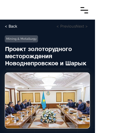
< Back
< Previous
Next >
Mining & Metallurgy
Проект золоторудного
месторождения
Новоднепровское и Шарык