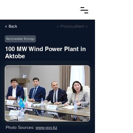
< Back
< Previous
Next >
Renewable Energy
100 MW Wind Power Plant in
Aktobe
Photo Sources:
www.gov.kz