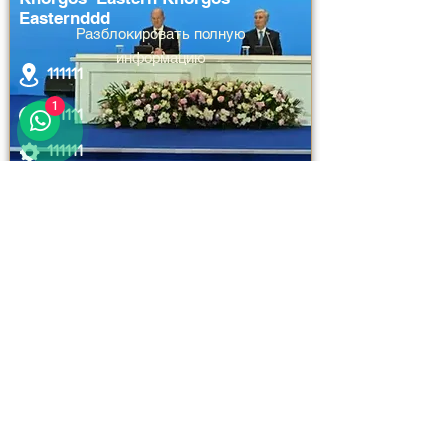
Easternddd
Разблокировать полную
информацию
111111
1
111111
111111
23 hours ago
Logistics and Transportation
Khorgos–Eastern Gate
International Cargo and Passenger
Total Investment
Airport