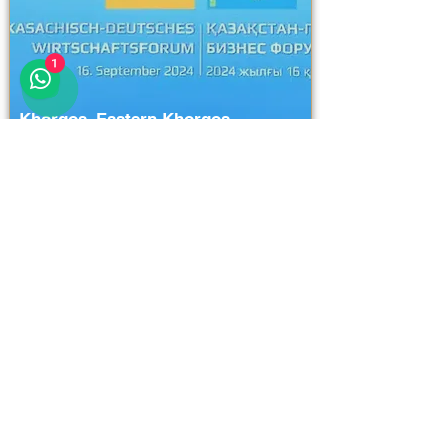
1
Khorgos–Eastern Khorgos–
Easternddd
Разблокировать полную
информацию
111111
111111
111111
23 hours ago
Logistics and Transportation