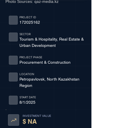
Photo Sources:
qaz-media.kz
PROJECT ID
172025162
SECTOR
Tourism & Hospitality, Real Estate &
Urban Development
PROJECT PHASE
Procurement & Construction
LOCATION
Petropavlovsk, North Kazakhstan
Region
START DATE
8/1/2025
INVESTMENT VALUE
$ NA