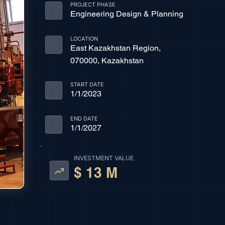
PROJECT PHASE
Engineering Design & Planning
LOCATION
East Kazakhstan Region,
070000, Kazakhstan
START DATE
1/1/2023
END DATE
1/1/2027
INVESTMENT VALUE
$ 13 M