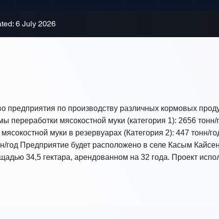
ted: 6 July 2026
во предприятия по производству различных кормовых прод
ы переработки мясокостной муки (категория 1): 2656 тонн/г
мясокостной муки в резервуарах (Категория 2): 447 тонн/г
онн/год Предприятие будет расположено в селе Касым Кайсе
ощадью 34,5 гектара, арендованном на 32 года. Проект ис