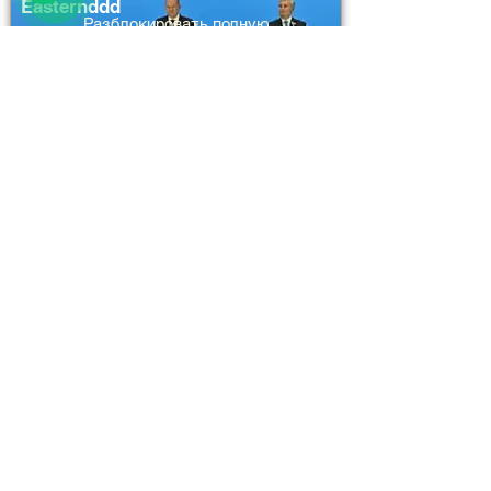
Easternddd
Разблокировать полную
информацию
111111
111111
111111
23 hours ago
Logistics and Transportation
Khorgos–Eastern Gate
International Cargo and Passenger
Total Investment
Airport