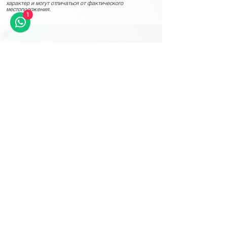
характер и могут отличаться от фактического
местоположения.
1
Другие важные детали
Разработаны планы по постепенному
увеличению перерабатывающей
мощности завода до 10 миллиардов
кубических метров в год.
Этот проект имеет решающее значение
для повышения энергетической
независимости Казахстана и увеличения
его мощностей по переработке попутного
газа с Кашаганского месторождения.
Переработанный газ будет
использоваться для внутреннего
потребления и, в случае необходимости,
для экспорта.