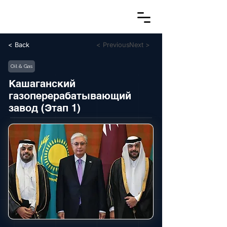
< Back
< Previous
Next >
Oil & Gas
Кашаганский
газоперерабатывающий
завод (Этап 1)