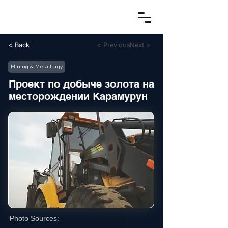
< Back
< Previous
Next >
Mining & Metallurgy
Проект по добыче золота на
месторождении Карамурун
Photo Sources: