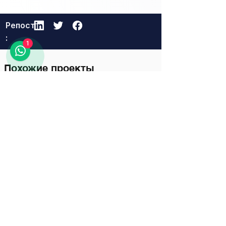
Репост
:
1
Похожие проекты
23 hours ago
Logistics and Transportation
Khorgos–Eastern Khorgos–
Easternddd
Разблокировать полную
информацию
111111
111111