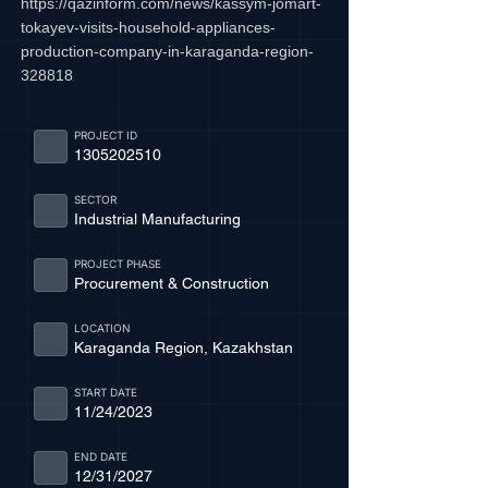
https://qazinform.com/news/kassym-jomart-
tokayev-visits-household-appliances-
production-company-in-karaganda-region-
328818
PROJECT ID
1305202510
SECTOR
Industrial Manufacturing
PROJECT PHASE
Procurement & Construction
LOCATION
Karaganda Region, Kazakhstan
START DATE
11/24/2023
END DATE
12/31/2027