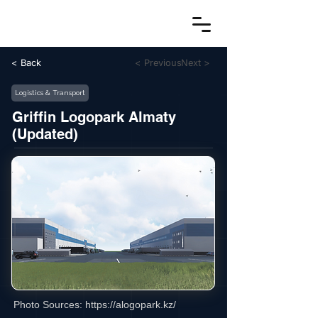
< Back
< Previous
Next >
Logistics & Transport
Griffin Logopark Almaty
(Updated)
Photo Sources:
https://alogopark.kz/