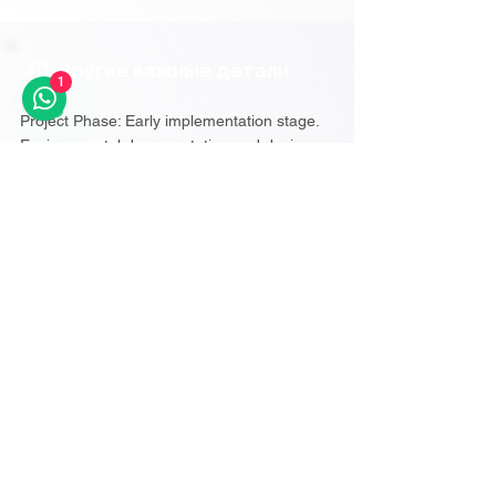
Другие важные детали
1
Project Phase: Early implementation stage.
Environmental documentation and design
approvals are available, the EDB–Griffin
Partners financing partnership has been
announced, and the first phase is scheduled
for completion in Q3 2027. Physical
construction start has not been
independently confirmed in official
government sources.
Источники
░░░░░░░░░░░░░░
░░░░░░░░░░░░░░