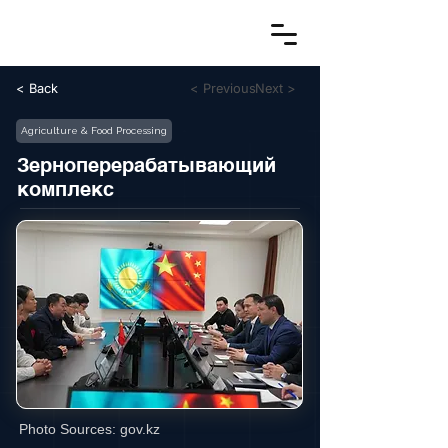
< Back
< Previous
Next >
Agriculture & Food Processing
Зерноперерабатывающий
комплекс
Photo Sources:
gov.kz