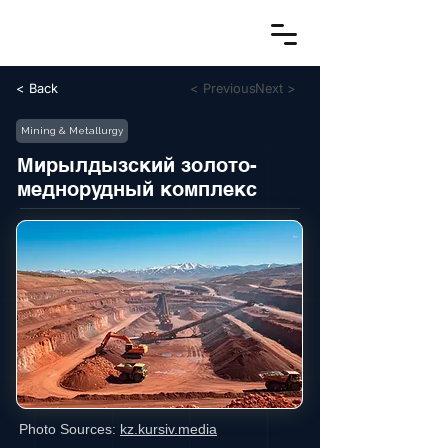
< Back
< Previous
Next >
Mining & Metallurgy
Мирылдызский золото-
меднорудный комплекс
Photo Sources:
kz.kursiv.media