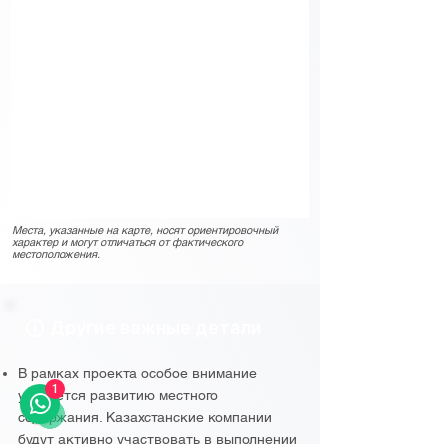
Места, указанные на карте, носят ориентировочный
характер и могут отличаться от фактического
местоположения.
Другие важные детали
В рамках проекта особое внимание
1
уделяется развитию местного
содержания. Казахстанские компании
будут активно участвовать в выполнении