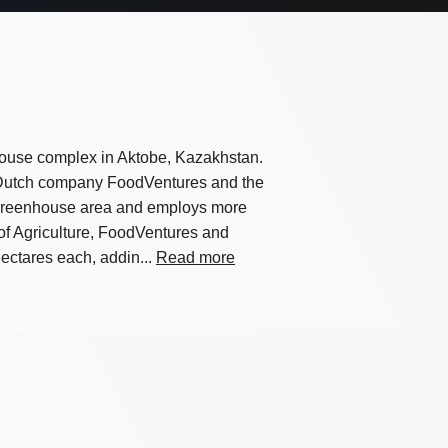
house complex in Aktobe, Kazakhstan.
e Dutch company FoodVentures and the
 greenhouse area and employs more
of Agriculture, FoodVentures and
ctares each, addin...
Read more