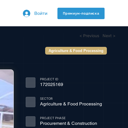
Войти
Премиум-подписка
< Previous
Next >
Agriculture & Food Processing
PROJECT ID
172025169
SECTOR
Agriculture & Food Processing
PROJECT PHASE
Procurement & Construction