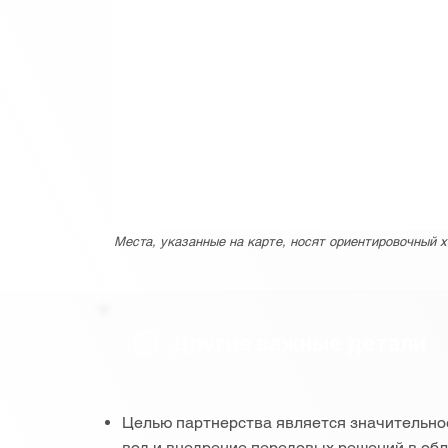
Места, указанные на карте, носят ориентировочный х
Другие важные детали
Целью партнерства является значительн
вод и внедрение передовых решений в обл