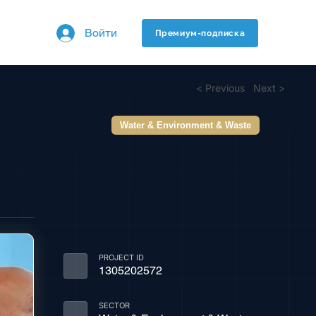
Войти
Премиум-подписка
< Previous
Next >
Water & Environment & Waste
PROJECT ID
1305202572
SECTOR