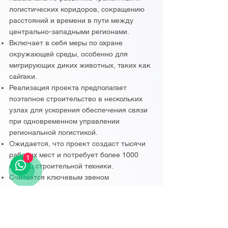
логистических коридоров, сокращению
расстояний и времени в пути между
центрально-западными регионами.
Включает в себя меры по охране
окружающей среды, особенно для
мигрирующих диких животных, таких как
сайгаки.
Реализация проекта предполагает
поэтапное строительство в нескольких
узлах для ускорения обеспечения связи
при одновременном управлении
региональной логистикой.
Ожидается, что проект создаст тысячи
рабочих мест и потребует более 1000
1
единиц строительной техники.
Считается ключевым звеном
Транскаспийского международного
транспортного маршрута, соединяющим
его с более широкими евразийскими
транспортными сетями.