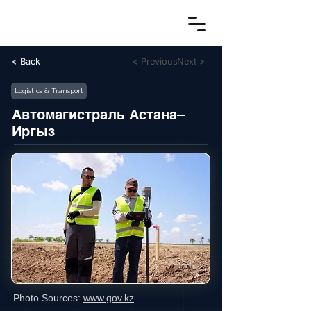
< Back
< Previous
Next >
Logistics & Transport
Автомагистраль Астана–
Иргыз
Photo Sources:
www.gov.kz