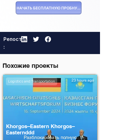
НАЧАТЬ БЕСПЛАТНУЮ ПРОБНУЮ ВЕРСИЮ
Репост
:
Похожие проекты
23 hours ago
Logistics and Transportation
Khorgos–Eastern Khorgos–
Easternddd
Разблокировать полную