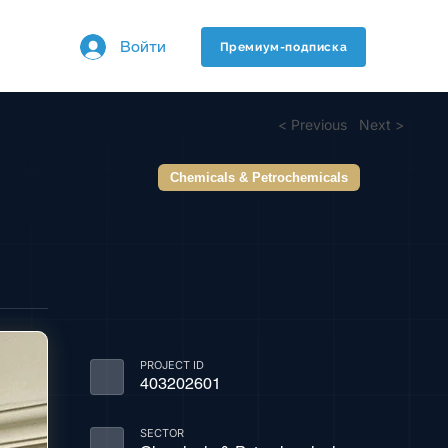
Войти
Премиум-подписка
< Previous
Next >
Chemicals & Petrochemicals
PROJECT ID
403202601
SECTOR