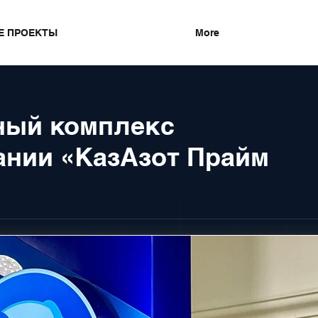
Е ПРОЕКТЫ
More
ный комплекс
ании «КазАзот Прайм