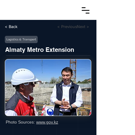
< Back
< Previous
Next >
Logistics & Transport
Almaty Metro Extension
Photo Sources:
www.gov.kz