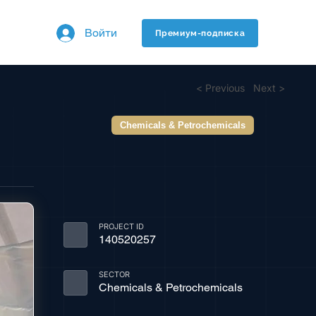
Войти
Премиум-подписка
< Previous
Next >
Chemicals & Petrochemicals
PROJECT ID
140520257
SECTOR
Chemicals & Petrochemicals