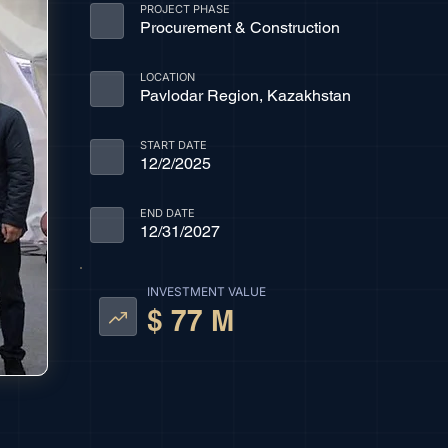
PROJECT PHASE
Procurement & Construction
LOCATION
Pavlodar Region, Kazakhstan
START DATE
12/2/2025
END DATE
12/31/2027
INVESTMENT VALUE
$ 77 M