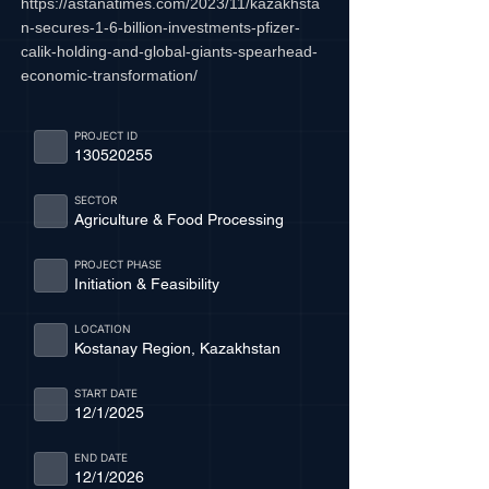
https://astanatimes.com/2023/11/kazakhsta
n-secures-1-6-billion-investments-pfizer-
calik-holding-and-global-giants-spearhead-
economic-transformation/
PROJECT ID
130520255
SECTOR
Agriculture & Food Processing
PROJECT PHASE
Initiation & Feasibility
LOCATION
Kostanay Region, Kazakhstan
START DATE
12/1/2025
END DATE
12/1/2026