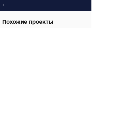
:
Похожие проекты
23 hours ago
Logistics and Transportation
Khorgos–Eastern Khorgos–
Easternddd
Разблокировать полную
информацию
111111
111111
111111