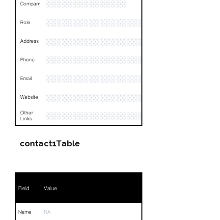
░░░░░░░░░░░░░░░
Company
░░░░░░░░░░░░░░░░░░░░░░░
Role
░░░░░░░░░░░░░░░░░░░░░░░░░░░░░░░░
Address
░░░░░░░░░░░░░░░░░░░░░░░░░░░░░░░░
Phone
░░░░░░░░░░░░░░░░░░
Email
░░░░░░░░░░░░░░░░░░░░░░░░░░░░░░░░
Website
Other
░░░░░░░░░░░░░░░░░░░░░░░░░░░░░░░░
Links
contact1Table
Field
Value
Name
NA