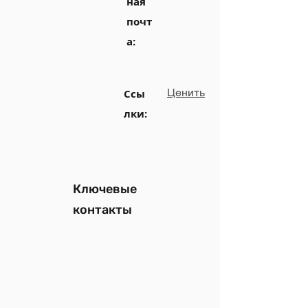
ная
почт
а:
Ценить
Ссы
лки:
Ключевые
контакты