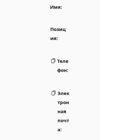
Имя:
Позиц
ия:
Теле
фон:
Элек
трон
ная
почт
а: