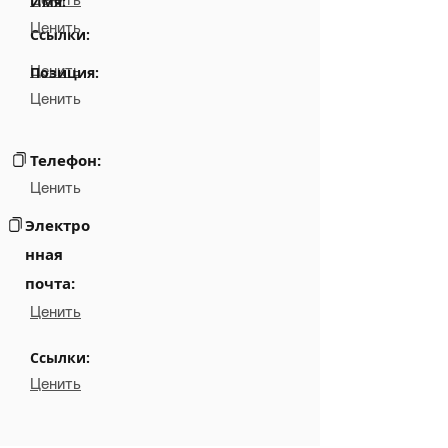
Имя:
Ценить
Ссылки:
Ценить
Позиция:
Ценить
Телефон:
Ценить
Электро
нная
почта:
Ценить
Ссылки:
Ценить