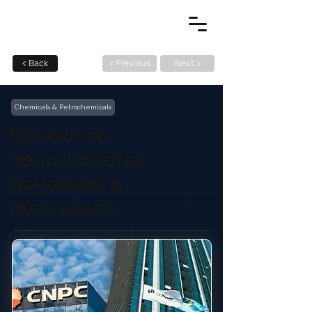
< Back
< Previous
Next >
Chemicals & Petrochemicals
Проект по
производству
мочевины в
Жанажоле