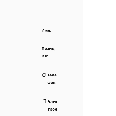
Имя:
Позиц
ия:
Теле
фон:
Элек
трон