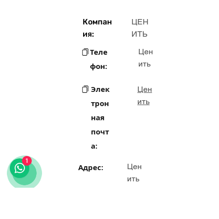
Компан
ЦЕН
ия:
ИТЬ
Теле
Цен
ить
фон:
Элек
Цен
ить
трон
ная
почт
а:
1
Цен
Адрес:
ить
Рол
Цен
ить
ь: