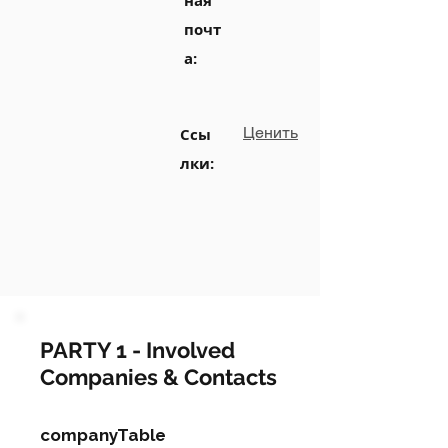
ная
почт
а:
Ценить
Ссы
лки:
PARTY 1 - Involved
Companies & Contacts
companyTable