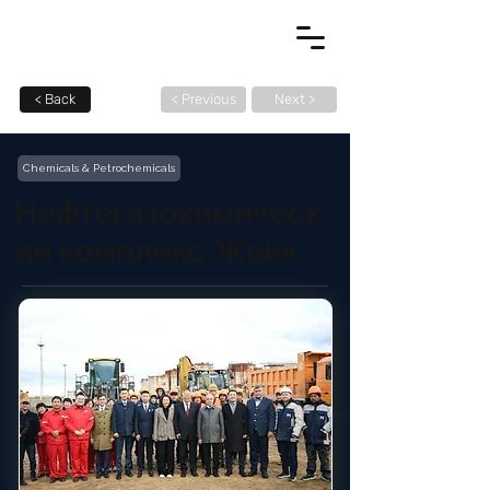
< Back
< Previous
Next >
Chemicals & Petrochemicals
Нефтегазохимическ
ий комплекс Жайк