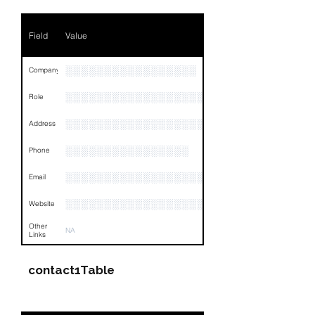
Field
Value
░░░░░░░░░░░░░░░░░
Company
░░░░░░░░░░░░░░░░░░░░░░░░░░░░░░░░
Role
░░░░░░░░░░░░░░░░░░░░░░░░░░░░░░░░
Address
░░░░░░░░░░░░░░░░
Phone
░░░░░░░░░░░░░░░░░░░░░░░░░░░░░░░░
Email
░░░░░░░░░░░░░░░░░░░░░░░░░░░░░░░░
Website
Other
NA
Links
contact1Table