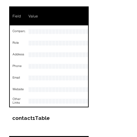
Phone
NA
Field
Value
Email
NA
Links
NA
░░░░░░░░░░░░░░░░░░░░░░░░░░░░░░░░
Company
░░░░░░░░░░░░░░░░░░░░░░░░░░░░░
Role
░░░░░░░░░░░░░░░░░░░░░░░░░░░░░░░░
Address
░░░░░░░░░░░░░░░░░░░░░░░░░░░░░░░░
Phone
░░░░░░░░░░░░░░░░░░░░░░░░░░░░░░░░
Email
░░░░░░░░░░░░░░░░░░░░░░
Website
Other
░░░░░░░░░░░░░░░░░░░░░░░░░░░░░░░░
Links
contact1Table