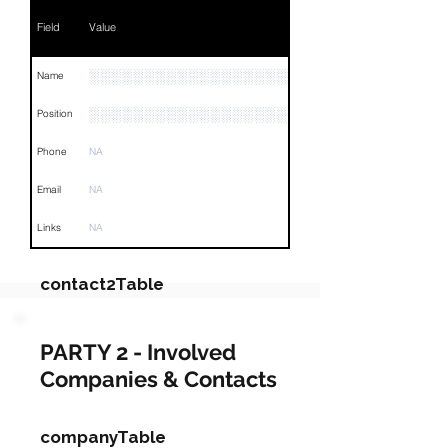
Field
Value
░░░░░░░░░░░░░░░░░░░░░░░
Name
░░░░░░░░░░░░░░░░░░
Position
Phone
NA
Email
NA
Links
NA
contact2Table
Field
Value
PARTY 2 - Involved
Companies & Contacts
Name
NA
Position
NA
companyTable