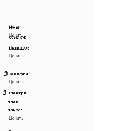
Ценить
Имя:
Ценить
Ссылки:
Ценить
Позиция:
Ценить
Телефон:
Ценить
Электро
нная
почта:
Ценить