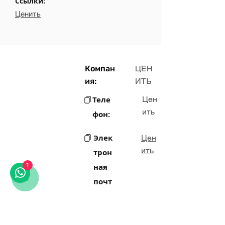
Ссылки:
Ценить
Компан
ЦЕН
ия:
ИТЬ
Теле
Цен
ить
фон:
Элек
Цен
ить
трон
1
ная
почт
а:
Цен
Адрес: