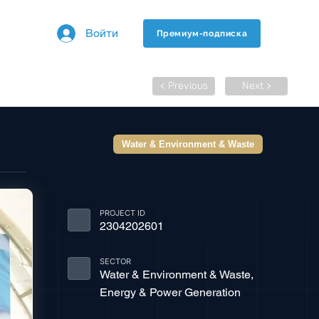
Войти
Премиум-подписка
< Previous
Next >
Water & Environment & Waste
PROJECT ID
2304202601
SECTOR
Water & Environment & Waste,
Energy & Power Generation