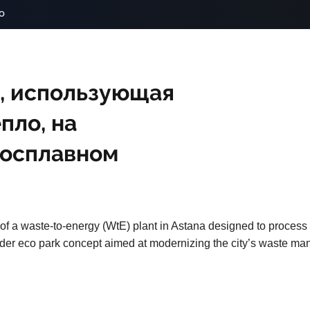
o
, использующая
пло, на
росплавном
 of a waste-to-energy (WtE) plant in Astana designed to process
 broader eco park concept aimed at modernizing the city’s waste m