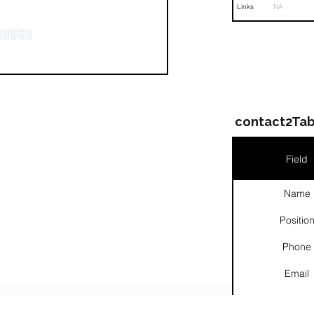
Links
NA
░░░░░
contact2Tab
Field
Name
Positio
Phone
Email
Links