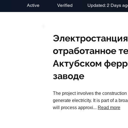
Active
Verified
Updated: 2 Days ag
Электростанция
отработанное те
Актубском фер
заводе
The project involves the construction
generate electricity. It is part of a
will process approxi...
Read more