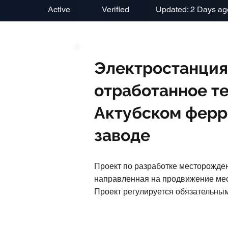
Active
Verified
Updated: 2 Days ag
Электростанция
отработанное те
Актубском фер
заводе
Проект по разработке месторожд
направленная на продвижение мес
Проект регулируется обязательны