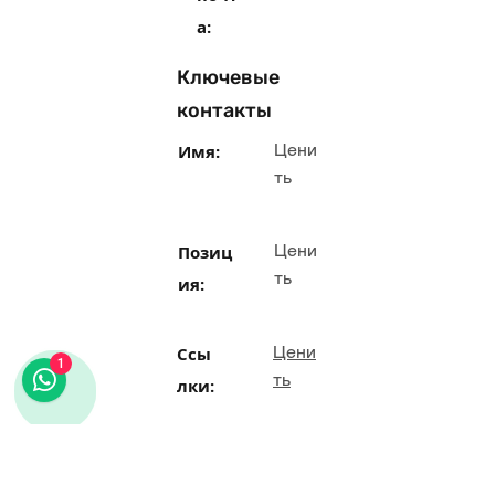
а:
Ключевые
контакты
Цени
Имя:
ть
Цени
Позиц
ть
ия:
Цени
Ссы
1
ть
лки:
Теле
Цени
ть
фон: