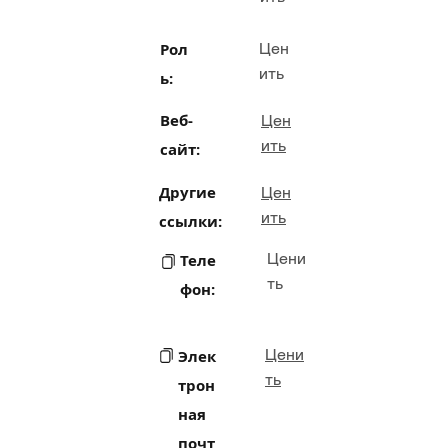
Рол
Цен
ить
ь:
Веб-
Цен
ить
сайт:
Другие
Цен
ить
ссылки:
Цени
Теле
ть
фон:
Цени
Элек
ть
трон
ная
почт