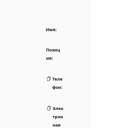
Имя:
Позиц
ия:
Теле
фон:
Элек
трон
ная