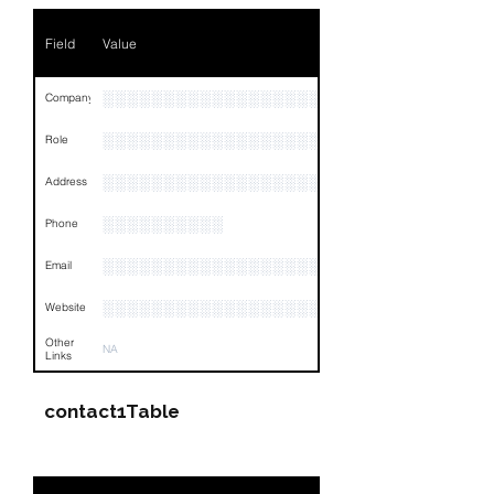
Field
Value
░░░░░░░░░░░░░░░░░░░░░░░░░░░░░░░
Company
░░░░░░░░░░░░░░░░░░░░░░░
Role
░░░░░░░░░░░░░░░░░░░░░░░░░░░░░░░░
Address
░░░░░░░░░░
Phone
░░░░░░░░░░░░░░░░░░░░░░░░░░
Email
░░░░░░░░░░░░░░░░░░░░░░░░░░░░░░░░
Website
Other
NA
Links
contact1Table