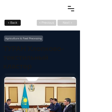
< Back
< Previous
Next >
Agriculture & Food Processing
ТУРАН Хлопково-
текстильный
кластер