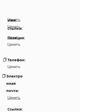
Ценить
Имя:
Ценить
Ссылки:
Ценить
Позиция:
Ценить
Телефон:
Ценить
Электро
нная
почта:
Ценить
Ссылки: