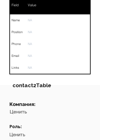
Field
Value
Name
NA
Position
NA
Phone
NA
Email
NA
Links
NA
contact2Table
Компания:
Field
Value
Ценить
Name
NA
Роль:
Position
NA
Ценить