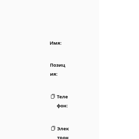
Имя:
Позиц
ия:
Теле
фон:
Элек
трон