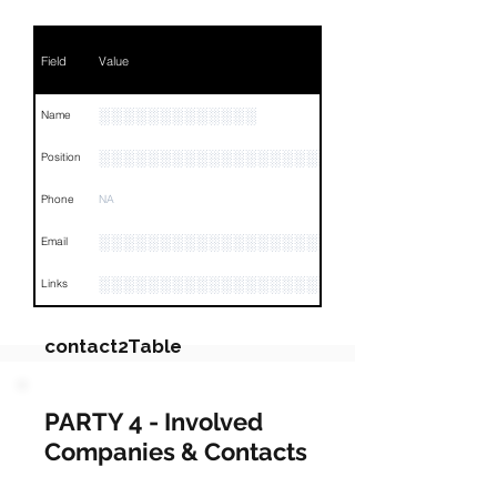
Field
Value
░░░░░░░░░░░░░
Name
░░░░░░░░░░░░░░░░░░░░░░░░░░
Position
Phone
NA
░░░░░░░░░░░░░░░░░░░░░
Email
░░░░░░░░░░░░░░░░░░░░░░░░░░░░░░░░
Links
contact2Table
Field
Value
PARTY 4 - Involved
Companies & Contacts
Name
NA