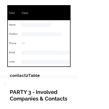
Field
Value
░░░░░░░░░░░
Name
░░░░░░░░░░░░░░░
Position
Phone
NA
░░░░░░░░░░░░░░░░░░░░░░░░░░░
Email
░░░░░░░░░░░░░░░░░░░░░░░░░░░░░░░░
Links
contact2Table
Field
Value
PARTY 3 - Involved
Companies & Contacts
Name
NA