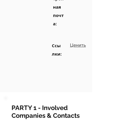
ная
почт
а:
Ценить
Ссы
лки:
PARTY 1 - Involved
Companies & Contacts