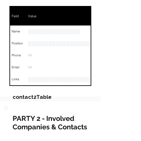
Field
Value
░░░░░░░░░░░░░░░
Name
░░░░░░░░░░░░░░░░░░░░░░░░░░░░░░░░
Position
Phone
NA
Email
NA
░░░░░░░░░░░░░░░░░░░░░░░░░░░░░░░░
Links
contact2Table
Field
Value
PARTY 2 - Involved
Companies & Contacts
Name
NA