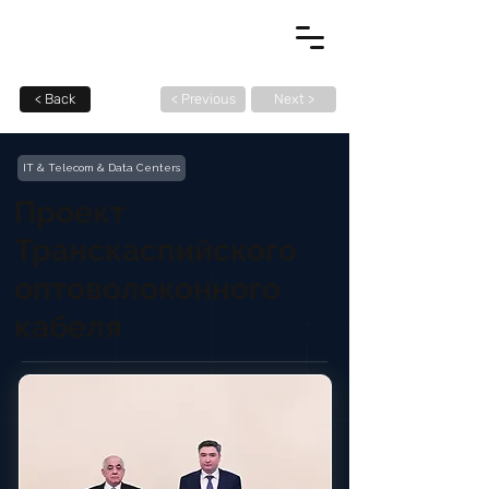
< Back
< Previous
Next >
IT & Telecom & Data Centers
Проект
Транскаспийского
оптоволоконного
кабеля