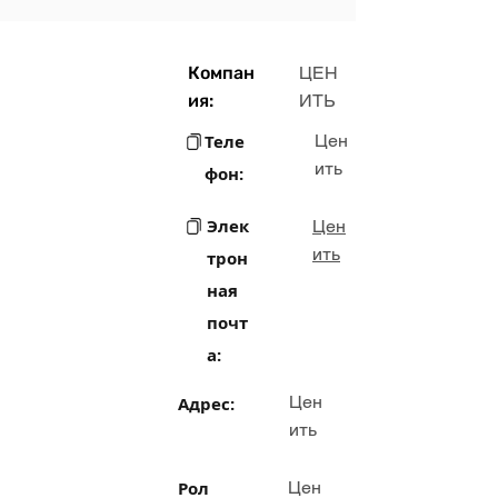
Компан
ЦЕН
ия:
ИТЬ
Теле
Цен
ить
фон:
Элек
Цен
ить
трон
ная
почт
а:
Цен
Адрес:
ить
Рол
Цен