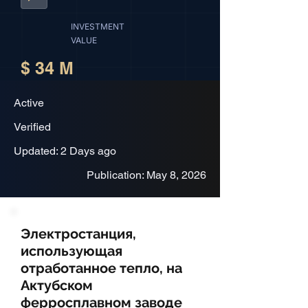
INVESTMENT
VALUE
$ 34 M
Active
Verified
Updated: 2 Days ago
Publication: May 8, 2026
Электростанция,
использующая
отработанное тепло, на
Актубском
ферросплавном заводе