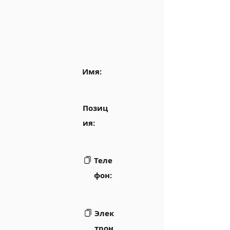
Имя:
Позиц
ия:
Теле
фон:
Элек
трон