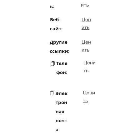
ить
ь:
Веб-
Цен
ить
сайт:
Другие
Цен
ить
ссылки:
Цени
Теле
ть
фон:
Цени
Элек
ть
трон
ная
почт
а: