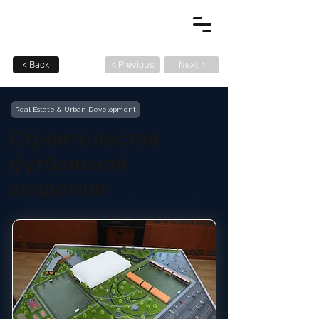
< Back
< Previous
Next >
Real Estate & Urban Development
Строительство
футбольной
академии