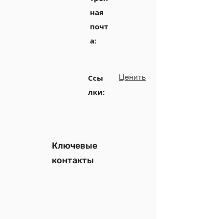
ная
почт
а:
Ценить
Ссы
лки:
Ключевые
контакты