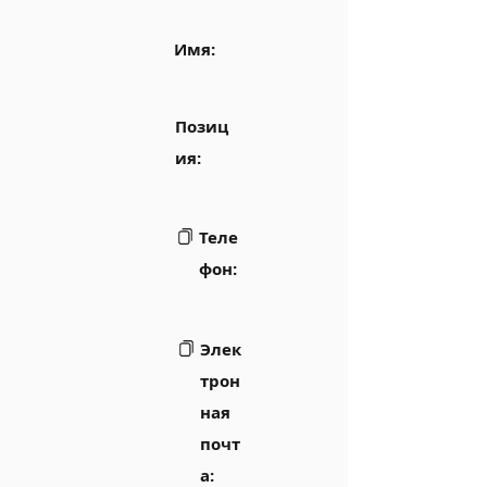
Имя:
Позиц
ия:
Теле
фон:
Элек
трон
ная
почт
а: