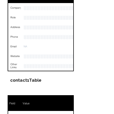
░░░░░░░░░░░░░░░░░░
Company
░░░░░░░░░░░░░░░░░░░░░░░
Role
░░░░░░░░░░░░░░░░░░░░░░░░░░░░░░░░
Address
░░░░░░░░░░░░░░░░░░░░░░░░░░░░░░░░
Phone
Email
NA
░░░░░░░░░░░░░░░░░░░░░░░░░░░░░░░░
Website
Other
░░░░░░░░░░░░░░░░░░░░░░░░░░░░░░░░
Links
contact1Table
Field
Value