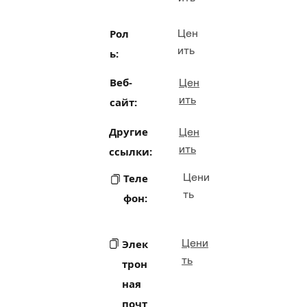
Рол
Цен
ить
ь:
Веб-
Цен
ить
сайт:
Другие
Цен
ить
ссылки:
Цени
Теле
ть
фон:
Цени
Элек
ть
трон
ная
почт