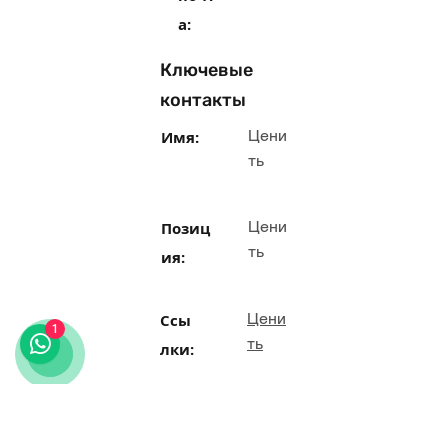
а:
Ключевые
контакты
Цени
Имя:
ть
Цени
Позиц
ть
ия:
Цени
Ссы
1
ть
лки:
Теле
Цени
ть
фон: