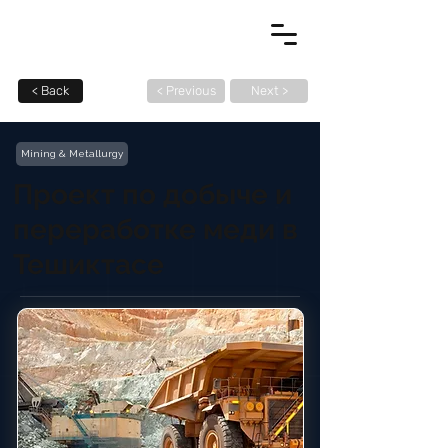
< Back
< Previous
Next >
Mining & Metallurgy
Проект по добыче и
переработке меди в
Тешиктасе