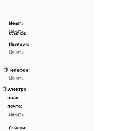
Ценить
Имя:
Ценить
Ссылки:
Ценить
Позиция:
Ценить
Телефон:
Ценить
Электро
нная
почта:
Ценить
Ссылки: