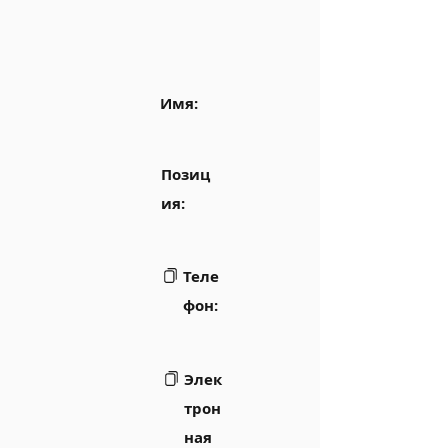
Имя:
Позиц
ия:
Теле
фон:
Элек
трон
ная