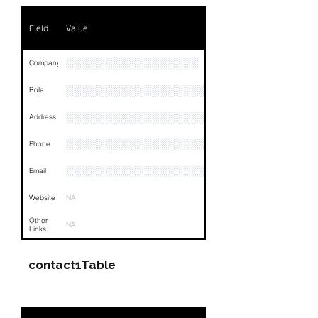
Field
Value
░░░░░░░░░░░░░░░░░
Company
░░░░░░░░░░░░░░░░░░░░░░░
Role
░░░░░░░░░░░░░░░░░░░░░░░░░░░░░░░░
Address
░░░░░░░░░░░░░░░░░░░░░░░░░░░░░░░░
Phone
░░░░░░░░░░░░░░░░░░░░░░░░░░░░░░░░
Email
Website
NA
Other
NA
Links
contact1Table