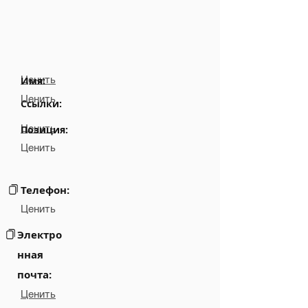
Ценить
Имя:
Ценить
Ссылки:
Ценить
Позиция:
Ценить
Телефон:
Ценить
Электро
нная
почта:
Ценить