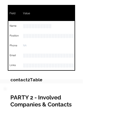
Field
Value
░░░░░░░░░░
Name
░░░░░░░░░░░░░░░░░░
Position
Phone
NA
░░░░░░░░░░░░░░░░░░░░░░
Email
░░░░░░░░░░░░░░░░░░░░░░░░░░░░░░░░
Links
contact2Table
Field
Value
PARTY 2 - Involved
Companies & Contacts
Name
NA