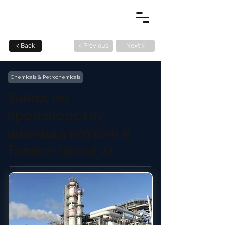
< Back
< Previous
Next >
Chemicals & Petrochemicals
Завод по
производству
цианида натрия в
Таласе (фаза 2)