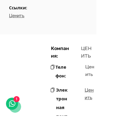
Ссылки:
Ценить
Компан
ЦЕН
ия:
ИТЬ
Теле
Цен
ить
фон:
Элек
Цен
ить
трон
1
ная
почт
а: