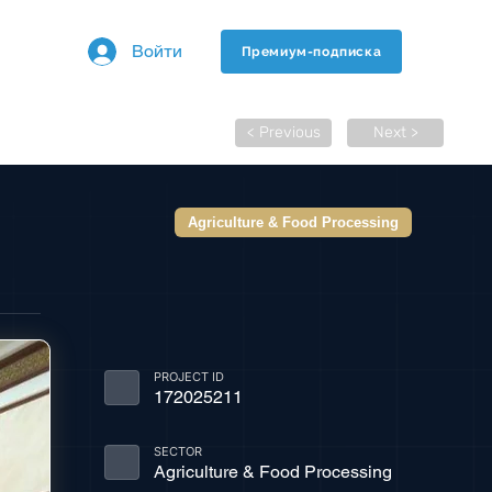
Войти
Премиум-подписка
< Previous
Next >
Agriculture & Food Processing
PROJECT ID
172025211
SECTOR
Agriculture & Food Processing