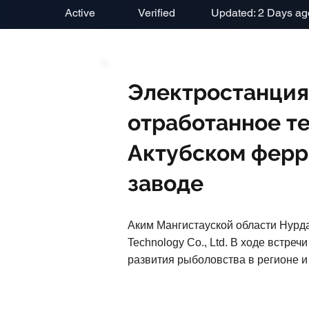
Active
Verified
Updated: 2 Days ag
Электростанция
отработанное те
Актубском фер
заводе
Аким Мангистауской области Нурда
Technology Co., Ltd. В ходе встре
развития рыболовства в регионе и