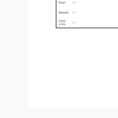
Email
NA
Website
NA
Other
NA
Links