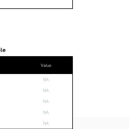
le
Value
NA
n
NA
NA
NA
NA