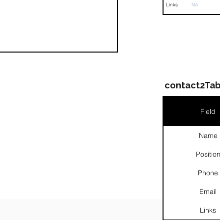
Links
NA
contact2Tab
Field
Name
Positio
Phone
Email
Links